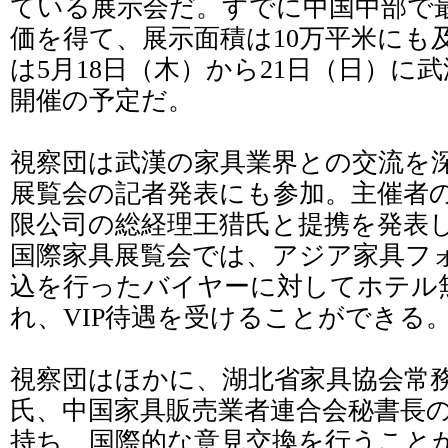
ている展示会だ。すでに中国中部で
価を得て、展示面積は10万平米にも及
は5月18日（木）から21日（日）に
開催の予定だ。
視察団は武漢の家具業界との交流を
展覧会の記者発表にも参加。主催者
限公司の総経理王猎氏と提携を発表した
国際家具展覧会では、アジア家具フ
込を行ったバイヤーに対してホテル
れ、VIP待遇を受けることができる
視察団はほかに、湖北省家具協会常
氏、中国家具販売業者連合会秘書長
持ち、国際的な意見交換を行うこと