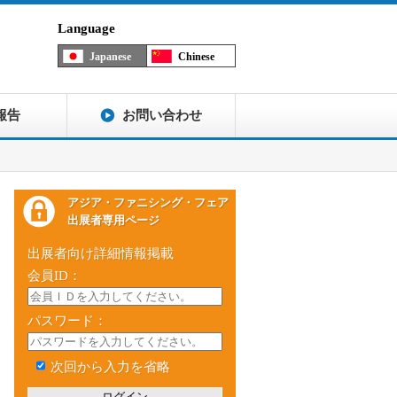
Language
Japanese
Chinese
報告
お問い合わせ
アジア・ファニシング・フェア
出展者専用ページ
出展者向け詳細情報掲載
会員ID：
パスワード：
次回から入力を省略