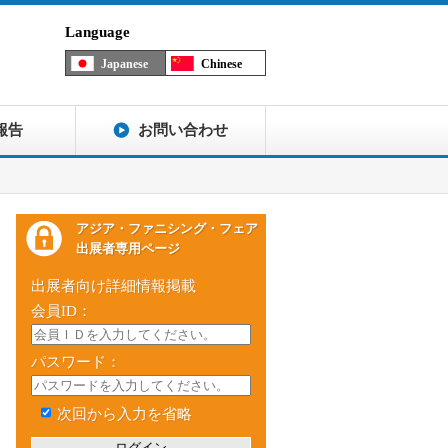
Language
Japanese
Chinese
報告
お問い合わせ
アジア・ファニシング・フェア
出展者専用ページ
出展者向け詳細情報掲載
会員ID：
パスワード：
次回から入力を省略