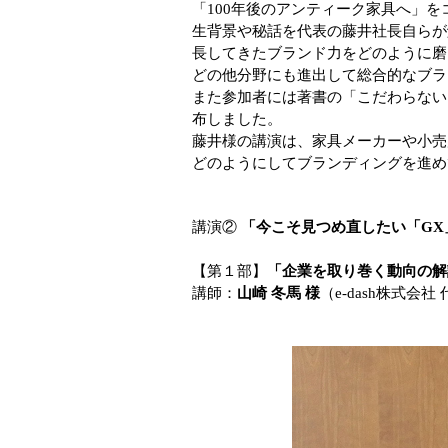
「100年後のアンティーク家具へ」
生背景や秘話を代表の藤井社長自らが
長してきたブランド力をどのように磨
どの他分野にも進出して総合的なブラ
また参加者には著書の「こだわらない
布しました。
藤井様の講演は、家具メーカーや小売
どのようにしてブランディングを進め
講演②
「今こそ見つめ直したい「GX
【第１部】
「企業を取り巻く動向の解説と
講師：
山崎 冬馬 様
（e-dash株式会