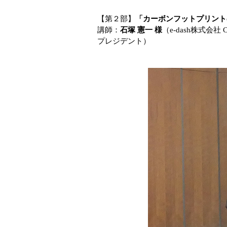
【第２部】
「カーボンフットプリント
講師：
石塚 憲一 様
（e-dash株式会
プレジデント）