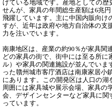
げている地域です。産地としての歴史
せんが、家具の年間総生産額は6兆
飛躍しています。主に中国内販向け
すが、近年は政府や地方自治体の支
力を注いでいます。
南康地区は、産業の約90％が家具関
どの家具の街で、街中には至る所に
ル）や家具の関連施設が並んでいま
った贛州城市客庁酒店は南康家居小
にあります。この開発区は人口の湖
周囲には家具城や展示会場、家具の
会、デザインセンターなど家具に関
っています。