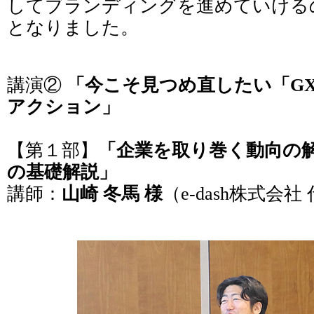
してブランディングを進めていける
となりました。
講演②
「今こそ見つめ直したい「G
アクション」
【第１部】
「企業を取り巻く動向の解説と
の基礎解説」
講師：
山崎 冬馬 様
（e-dash株式会