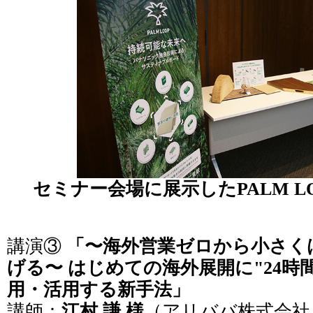
セミナー会場に展示したPALM L
講演③
「〜海外営業ゼロから小さく
げる〜 はじめての海外展開に"24時
用・活用する新手法」
講師：
江村 謙 様
（アリババ株式会社 