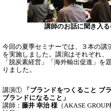
講師のお話に聞き入る
今回の夏季セミナーでは、３本の講
を実施しました。講演はそれぞれ、
「脱炭素経営」「海外輸出促進」を
りました。
講演①
「ブランドをつくること ブ
ブランドになること」
講師：
藤井 幸治 様
（AKASE GRO