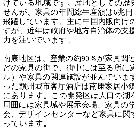
げている地域です。産地としての歴史
せんが、家具の年間総生産額は6兆
飛躍しています。主に中国内販向け
すが、近年は政府や地方自治体の支
力を注いでいます。
南康地区は、産業の約90％が家具関
どの家具の街で、街中には至る所に
ル）や家具の関連施設が並んでいま
った贛州城市客庁酒店は南康家居小
にあります。この開発区は人口の湖
周囲には家具城や展示会場、家具の
会、デザインセンターなど家具に関
っています。