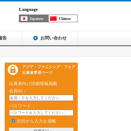
Language
Japanese
Chinese
報告
お問い合わせ
アジア・ファニシング・フェア
出展者専用ページ
出展者向け詳細情報掲載
会員ID：
パスワード：
次回から入力を省略