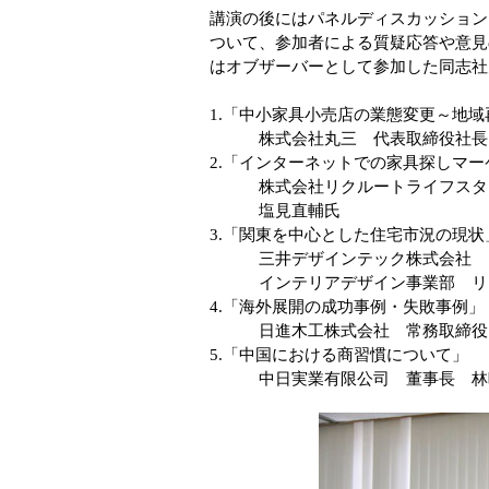
講演の後にはパネルディスカッション
ついて、参加者による質疑応答や意見
はオブザーバーとして参加した同志社
1.「中小家具小売店の業態変更～地
株式会社丸三 代表取締役社長
2.「インターネットでの家具探しマーケ
株式会社リクルートライフスタイ
塩見直輔氏
3.「関東を中心とした住宅市況の現状
三井デザインテック株式会社
インテリアデザイン事業部 リビ
4.「海外展開の成功事例・失敗事例」
日進木工株式会社 常務取締役
5.「中国における商習慣について」
中日実業有限公司 董事長 林