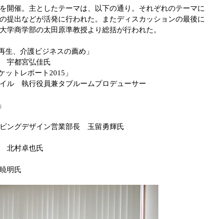
を開催。主としたテーマは、以下の通り。それぞれのテーマに
の提出などが活発に行われた。またディスカッションの最後に
大学商学部の太田原準教授より総括が行われた。
域再生、介護ビジネスの薦め」
 宇都宮弘佳氏
ットレポート2015」
ル 執行役員兼タブルームプロデューサー
」
ングデザイン営業部長 玉留勇輝氏
 北村卓也氏
暁明氏