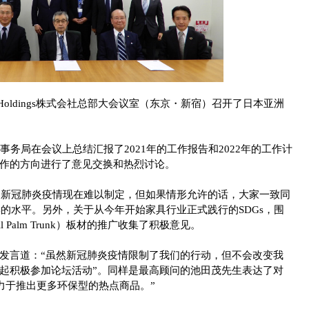
Bed Holdings株式会社总部大会议室（东京・新宿）召开了日本亚洲
事务局在会议上总结汇报了2021年的工作报告和2022年的工作计
作的方向进行了意见交换和热烈讨论。
因为新冠肺炎疫情现在难以制定，但如果情形允许的话，大家一致同
年的水平。另外，关于从今年开始家具行业正式践行的SDGs，围
 Palm Trunk）板材的推广收集了积极意见。
发言道：“虽然新冠肺炎疫情限制了我们的行动，但不会改变我
起积极参加论坛活动”。同样是最高顾问的池田茂先生表达了对
致力于推出更多环保型的热点商品。”